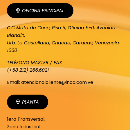
OFICINA PRINCIPAL
C.C Mata de Coco, Piso 5, Oficina 5-0, Avenida
Blandín,
Urb. La Castellana, Chacao, Caracas, Venezuela,
1060
TELÉFONO MASTER / FAX
(+58 212) 266.6021
Email: atencionalcliente@inca.com.ve
PLANTA
1era Transversal,
Zona Industrial